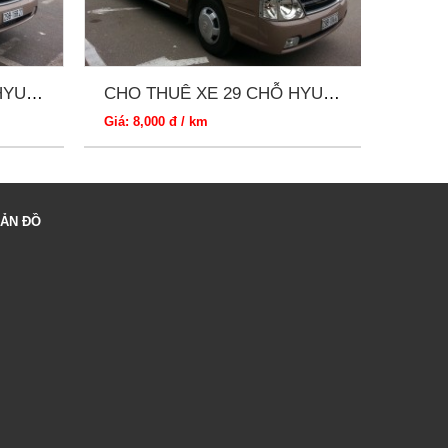
CHO THUÊ XE 29 CHỖ HYUNDAI GIÁ RẺ
CHO THUÊ XE 29 CHỖ HYUNDAI
Giá: 8,000 đ / km
Giá: 8,
ẢN ĐỒ