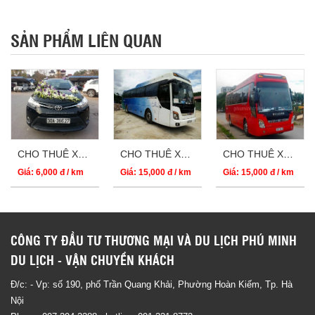
SẢN PHẨM LIÊN QUAN
CHO THUÊ XE CƯỚI VIOS GIÁ RẺ 4 CHỖ
CHO THUÊ XE CƯỚI 45 CHỖ HYUNDAI UNIVERSE
CHO THUÊ XE CƯỚI 45 CHỖ HYUNDAI HICLASS
Giá: 6,000 đ / km
Giá: 15,000 đ / km
Giá: 15,000 đ / km
CÔNG TY ĐẦU TƯ THƯƠNG MẠI VÀ DU LỊCH PHÚ MINH
DU LỊCH - VẬN CHUYỂN KHÁCH
Đ/c: - Vp: số 190, phố Trần Quang Khải, Phường Hoàn Kiếm, Tp. Hà
Nội