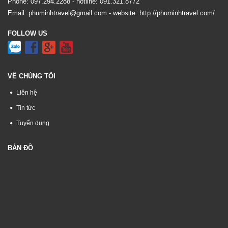
Phone:
097.294.2288
- hotline:
091.321.8772
Email:
phuminhtravel@gmail.com
- website:
http://phuminhtravel.com/
FOLLOW US
VỀ CHÚNG TÔI
Liên hệ
Tin tức
Tuyển dụng
BẢN ĐỒ