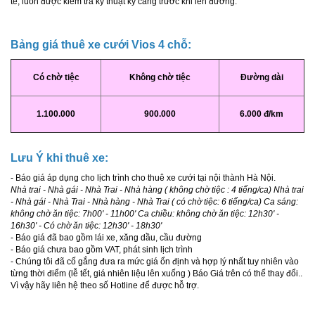
tế, luôn được kiểm tra kỹ thuật kỹ càng trước khi lên đường.
Bảng giá thuê xe cưới Vios 4 chỗ:
Có chờ tiệc
Không chờ tiệc
Đường dài
1.100.000
900.000
6.000 đ/km
Lưu Ý khi thuê xe:
- Báo giá áp dụng cho lịch trình cho thuê xe cưới tại nội thành Hà Nội.
Nhà trai - Nhà gái - Nhà Trai - Nhà hàng ( không chờ tiệc : 4 tiếng/ca) Nhà trai
- Nhà gái - Nhà Trai - Nhà hàng - Nhà Trai ( có chờ tiệc: 6 tiếng/ca) Ca sáng:
không chờ ăn tiệc: 7h00' - 11h00' Ca chiều: không chờ ăn tiệc: 12h30' -
16h30' - Có chờ ăn tiệc: 12h30' - 18h30'
- Báo giá đã bao gồm lái xe, xăng dầu, cầu đường
- Báo giá chưa bao gồm VAT, phát sinh lịch trình
- Chúng tôi đã cố gắng đưa ra mức giá ổn định và hợp lý nhất tuy nhiên vào
từng thời điểm (lễ tết, giá nhiên liệu lên xuống ) Báo Giá trên có thể thay đổi..
Vì vậy hãy liên hệ theo số Hotline để được hỗ trợ.