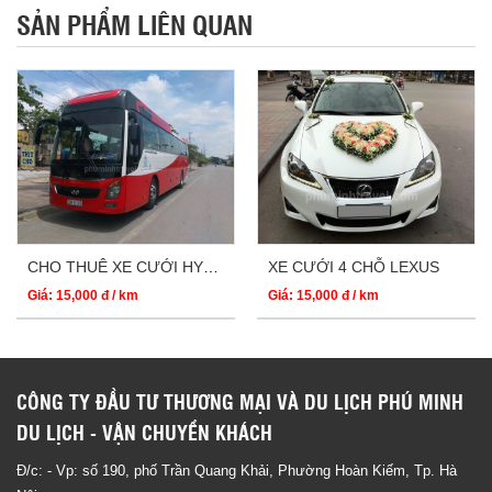
SẢN PHẨM LIÊN QUAN
CHO THUÊ XE CƯỚI HYUNDAI UNIVERSE 45 CHỖ
XE CƯỚI 4 CHỖ LEXUS
Giá: 15,000 đ / km
Giá: 15,000 đ / km
CÔNG TY ĐẦU TƯ THƯƠNG MẠI VÀ DU LỊCH PHÚ MINH
DU LỊCH - VẬN CHUYỂN KHÁCH
Đ/c: - Vp: số 190, phố Trần Quang Khải, Phường Hoàn Kiếm, Tp. Hà